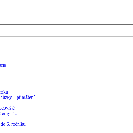
afie
roku
chůzky – přihlášení
acoviště
ogramy EU
 do 6. ročníku