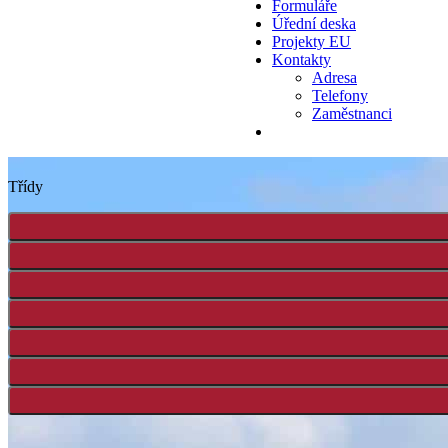
Formuláře
Úřední deska
Projekty EU
Kontakty
Adresa
Telefony
Zaměstnanci
Třídy