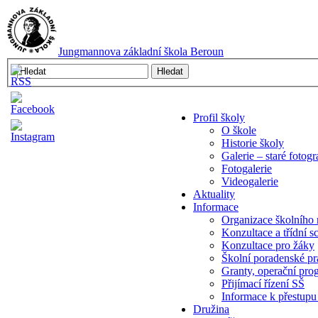
Jungmannova základní škola Beroun
Profil školy
O škole
Historie školy
Galerie – staré fotogr
Fotogalerie
Videogalerie
Aktuality
Informace
Organizace školního 
Konzultace a třídní s
Konzultace pro žáky
Školní poradenské pr
Granty, operační pr
Přijímací řízení SŠ
Informace k přestupu
Družina