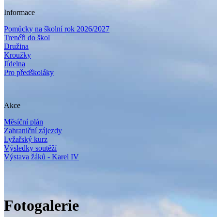
Informace
Pomůcky na školní rok 2026/2027
Trenéři do škol
Družina
Kroužky
Jídelna
Pro předškoláky
Akce
Měsíční plán
Zahraniční zájezdy
Lyžařský kurz
Výsledky soutěží
Výstava žáků - Karel IV
Fotogalerie