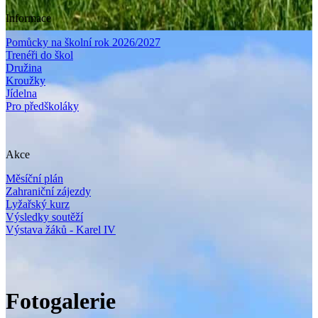
Informace
Pomůcky na školní rok 2026/2027
Trenéři do škol
Družina
Kroužky
Jídelna
Pro předškoláky
Akce
Měsíční plán
Zahraniční zájezdy
Lyžařský kurz
Výsledky soutěží
Výstava žáků - Karel IV
Fotogalerie