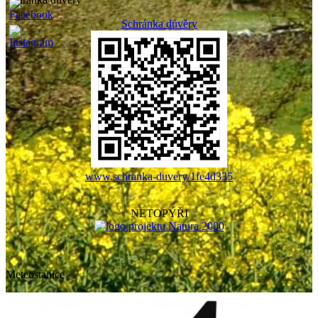
Schránka důvěry
www.schranka-duvery/1fe4d335
NETOPÝŘI
Meteostanice