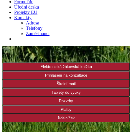
Formuláře
Úřední deska
Projekty EU
Kontakty
Adresa
Telefony
Zaměstnanci
Třídy
Elektronická žákovská knížka
Přihlášení na konzultace
Školní mail
Tablety do výuky
Rozvrhy
Platby
Jídelníček