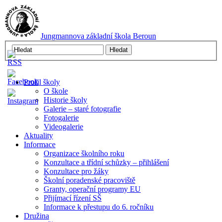
Jungmannova základní škola Beroun
Profil školy
O škole
Historie školy
Galerie – staré fotografie
Fotogalerie
Videogalerie
Aktuality
Informace
Organizace školního roku
Konzultace a třídní schůzky – přihlášení
Konzultace pro žáky
Školní poradenské pracoviště
Granty, operační programy EU
Přijímací řízení SŠ
Informace k přestupu do 6. ročníku
Družina