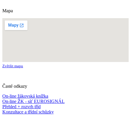
Mapa
Zvětšit mapu
Časté odkazy
On-line žákovská knížka
On-line ŽK - síť EUROSIGNÁL
Přehled + rozvrh tříd
Konzultace a třídní schůzky