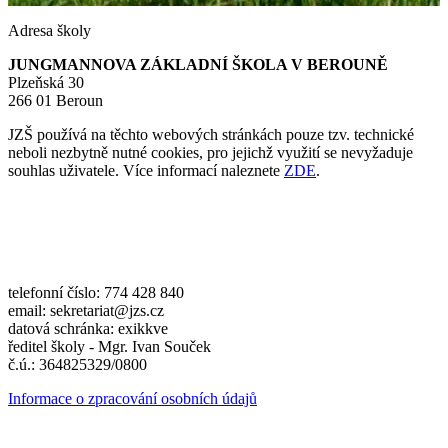
Adresa školy
JUNGMANNOVA ZÁKLADNÍ ŠKOLA V BEROUNĚ
Plzeňská 30
266 01 Beroun
JZŠ používá na těchto webových stránkách pouze tzv. technické
neboli nezbytně nutné cookies, pro jejichž využití se nevyžaduje
souhlas uživatele. Více informací naleznete
ZDE
.
telefonní číslo: 774 428 840
email: sekretariat@jzs.cz
datová schránka: exikkve
ředitel školy - Mgr. Ivan Souček
č.ú.: 364825329/0800
Informace o zpracování osobních údajů