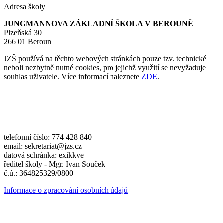
Adresa školy
JUNGMANNOVA ZÁKLADNÍ ŠKOLA V BEROUNĚ
Plzeňská 30
266 01 Beroun
JZŠ používá na těchto webových stránkách pouze tzv. technické
neboli nezbytně nutné cookies, pro jejichž využití se nevyžaduje
souhlas uživatele. Více informací naleznete
ZDE
.
telefonní číslo: 774 428 840
email: sekretariat@jzs.cz
datová schránka: exikkve
ředitel školy - Mgr. Ivan Souček
č.ú.: 364825329/0800
Informace o zpracování osobních údajů