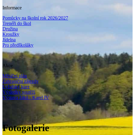
Informace
Pomůcky na školní rok 2026/2027
Trenéři do škol
Družina
Kroužky
Jídelna
Pro předškoláky
Akce
Měsíční plán
Zahraniční zájezdy
Lyžařský kurz
Výsledky soutěží
Výstava žáků - Karel IV
Fotogalerie