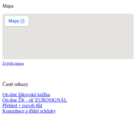
Mapa
Zvětšit mapu
Časté odkazy
On-line žákovská knížka
On-line ŽK - síť EUROSIGNÁL
Přehled + rozvrh tříd
Konzultace a třídní schůzky