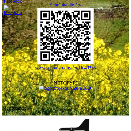
Schránka důvěry
www.schranka-duvery/1fe4d335
NETOPÝŘI
Meteostanice