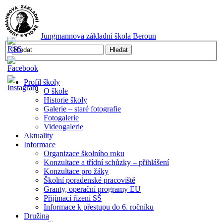
Jungmannova základní škola Beroun
Profil školy
O škole
Historie školy
Galerie – staré fotografie
Fotogalerie
Videogalerie
Aktuality
Informace
Organizace školního roku
Konzultace a třídní schůzky – přihlášení
Konzultace pro žáky
Školní poradenské pracoviště
Granty, operační programy EU
Přijímací řízení SŠ
Informace k přestupu do 6. ročníku
Družina