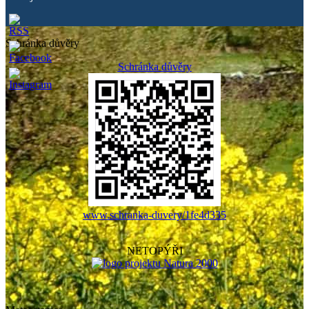
Schránka důvěry
Schránka důvěry
www.schranka-duvery/1fe4d335
NETOPÝŘI