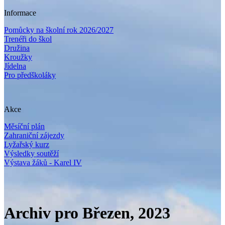
Informace
Pomůcky na školní rok 2026/2027
Trenéři do škol
Družina
Kroužky
Jídelna
Pro předškoláky
Akce
Měsíční plán
Zahraniční zájezdy
Lyžařský kurz
Výsledky soutěží
Výstava žáků - Karel IV
Archiv pro Březen, 2023