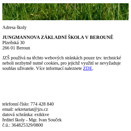
Adresa školy
JUNGMANNOVA ZÁKLADNÍ ŠKOLA V BEROUNĚ
Plzeňská 30
266 01 Beroun
JZŠ používá na těchto webových stránkách pouze tzv. technické
neboli nezbytně nutné cookies, pro jejichž využití se nevyžaduje
souhlas uživatele. Více informací naleznete
ZDE
.
telefonní číslo: 774 428 840
email: sekretariat@jzs.cz
datová schránka: exikkve
ředitel školy - Mgr. Ivan Souček
č.ú.: 364825329/0800