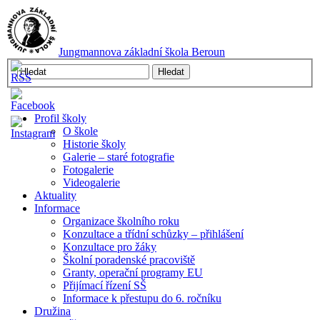
Jungmannova základní škola Beroun
Profil školy
O škole
Historie školy
Galerie – staré fotografie
Fotogalerie
Videogalerie
Aktuality
Informace
Organizace školního roku
Konzultace a třídní schůzky – přihlášení
Konzultace pro žáky
Školní poradenské pracoviště
Granty, operační programy EU
Přijímací řízení SŠ
Informace k přestupu do 6. ročníku
Družina