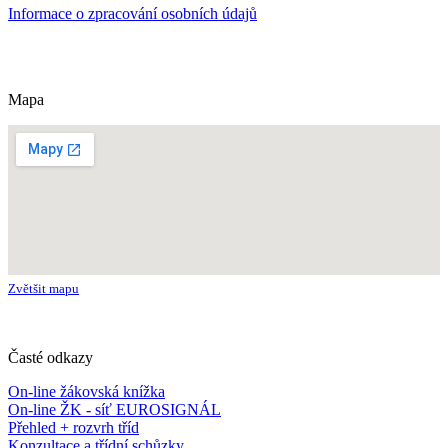
Informace o zpracování osobních údajů
Mapa
Zvětšit mapu
Časté odkazy
On-line žákovská knížka
On-line ŽK - síť EUROSIGNÁL
Přehled + rozvrh tříd
Konzultace a třídní schůzky