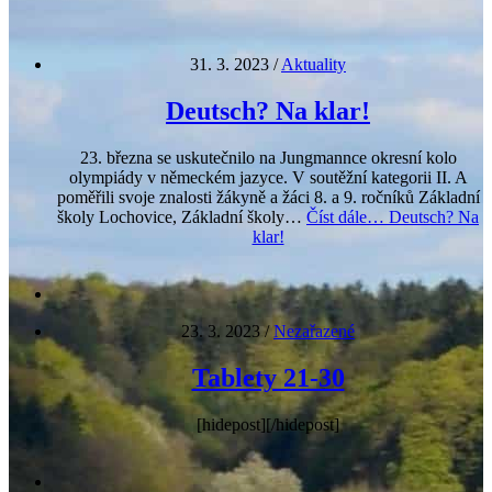
31. 3. 2023
/
Aktuality
Deutsch? Na klar!
23. března se uskutečnilo na Jungmannce okresní kolo
olympiády v německém jazyce. V soutěžní kategorii II. A
poměřili svoje znalosti žákyně a žáci 8. a 9. ročníků Základní
školy Lochovice, Základní školy…
Číst dále…
Deutsch? Na
klar!
23. 3. 2023
/
Nezařazené
Tablety 21-30
[hidepost][/hidepost]